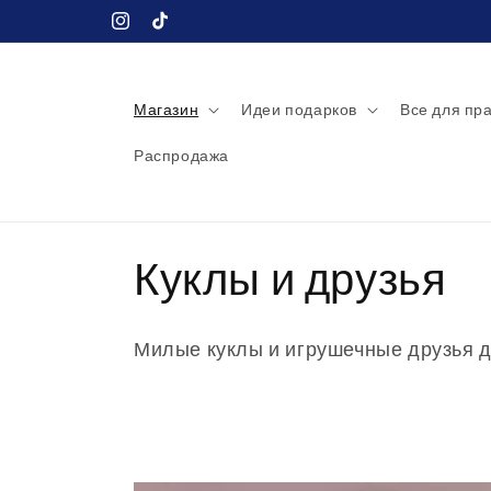
Перейти
к
Instagram
TikTok
контенту
Магазин
Идеи подарков
Все для пр
Распродажа
К
Куклы и друзья
о
Милые куклы и игрушечные друзья д
л
л