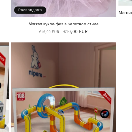
Распродажа
Магнит
Мягкая кукла-фея в балетном стиле
Обычная
Цена
€10,00 EUR
€16,00 EUR
цена
со
скидкой