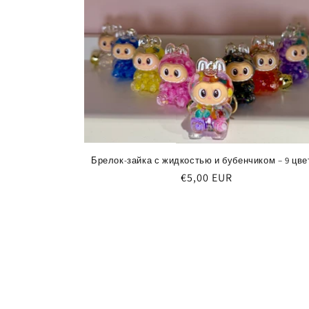
е
к
ц
и
я
Брелок-зайка с жидкостью и бубенчиком – 9 цве
Обычная
€5,00 EUR
:
цена