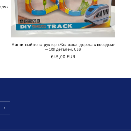
дом»
Магнитный конструктор «Железная дорога с поездом»
— 108 деталей, USB
Обычная
€45,00 EUR
цена