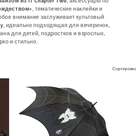
айзом из IT Chapter Two
, аксессуары по
ождеством»
, тематические наклейки и
собое внимание заслуживает культовый
ay
, идеально подходящая для вечеринок,
ана для детей, подростков и взрослых,
ко и стильно.
Сортировка