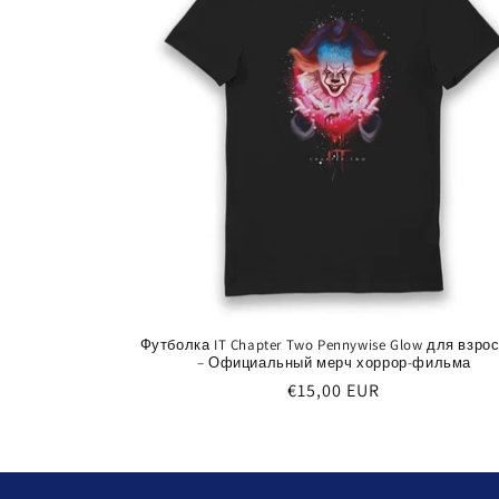
Футболка IT Chapter Two Pennywise Glow для взро
– Официальный мерч хоррор-фильма
Обычная
€15,00 EUR
цена