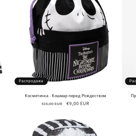
Распродажа
Ра
Косметичка - Кошмар перед Рождеством
Пр
Обычная
Цена
€9,00 EUR
€15,00 EUR
цена
со
скидкой