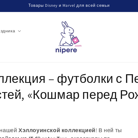
Товары Disney и Marvel для всей семьи
аздника
ллекция – футболки с П
стей, «Кошмар перед Ро
с нашей
Хэллоуинской коллекцией
! В ней ты