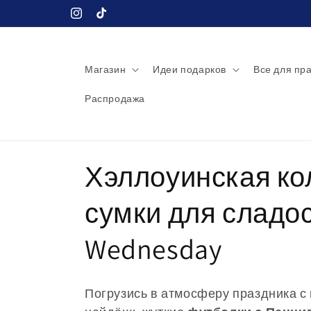
Перейти
к
Instagram
TikTok
контенту
Магазин
Идеи подарков
Все для пр
Распродажа
К
Хэллоуинская ко
о
сумки для сладо
л
Wednesday
л
Погрузись в атмосферу праздника 