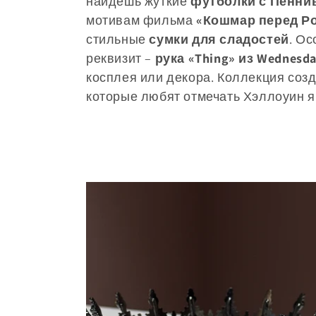
е
найдёшь жуткие
футболки с Пеннив
мотивам фильма
«Кошмар перед Р
к
стильные
сумки для сладостей
. О
реквизит –
рука «Thing» из Wednesd
ц
косплея или декора. Коллекция созд
которые любят отмечать Хэллоуин яр
и
я
: