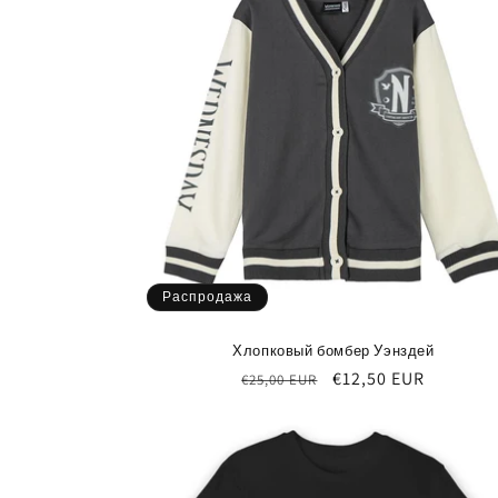
Распродажа
Хлопковый бомбер Уэнздей
Обычная
Цена
€12,50 EUR
€25,00 EUR
цена
со
скидкой