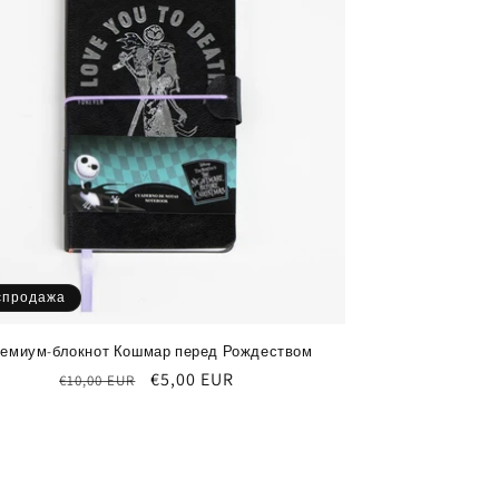
спродажа
емиум-блокнот Кошмар перед Рождеством
Обычная
Цена
€5,00 EUR
€10,00 EUR
цена
со
скидкой