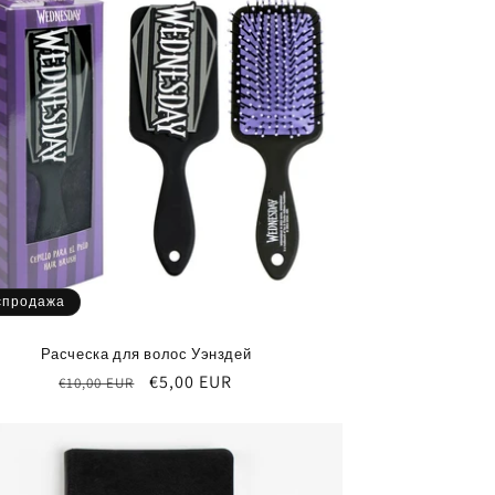
спродажа
Расческа для волос Уэнздей
Обычная
Цена
€5,00 EUR
€10,00 EUR
цена
со
скидкой