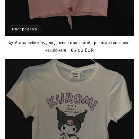
Распродажа
Футболка Hello Kitty для девочек с завязкой – розовая хлопковая
Обычная
Цена
€5,00 EUR
€12,00 EUR
цена
со
скидкой