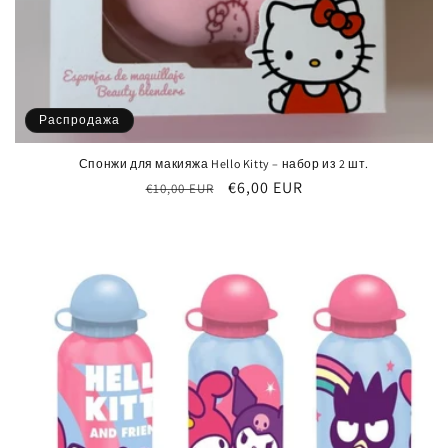
Распродажа
Спонжи для макияжа Hello Kitty – набор из 2 шт.
Обычная
Цена
€6,00 EUR
€10,00 EUR
цена
со
скидкой