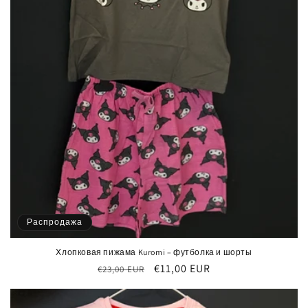
Распродажа
Хлопковая пижама Kuromi – футболка и шорты
Обычная
Цена
€11,00 EUR
€23,00 EUR
цена
со
скидкой