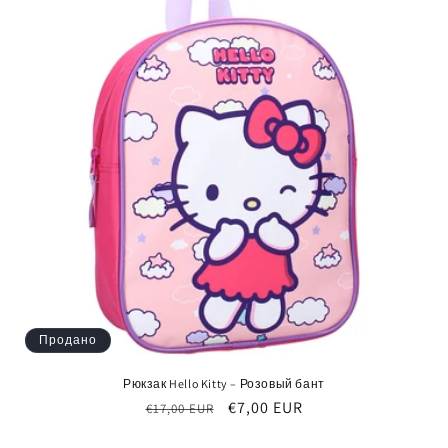
Продано
Рюкзак Hello Kitty – Розовый бант
Обычная
Цена
€7,00 EUR
€17,00 EUR
цена
со