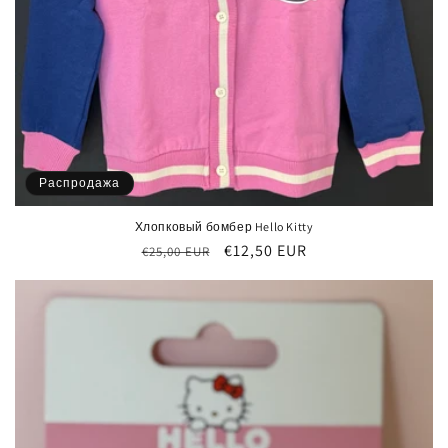
Распродажа
Хлопковый бомбер Hello Kitty
Обычная
Цена
€12,50 EUR
€25,00 EUR
цена
со
скидкой