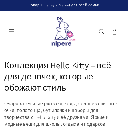
Перейти
Товары Disney и Marvel для всей семьи
к
контенту
Корзина
К
Коллекция Hello Kitty – всё
о
для девочек, которые
л
обожают стиль
л
Очаровательные рюкзаки, кеды, солнцезащитные
е
очки, полотенца, бутылочки и наборы для
творчества с Hello Kitty и её друзьями. Яркие и
к
модные вещи для школы, отдыха и подарков.