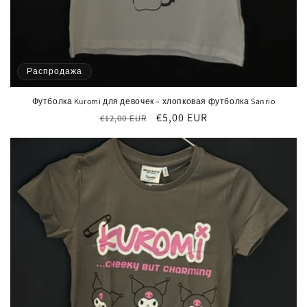
Распродажа
Футболка Kuromi для девочек – хлопковая футболка Sanrio
Обычная
Цена
€5,00 EUR
€12,00 EUR
цена
со
скидкой