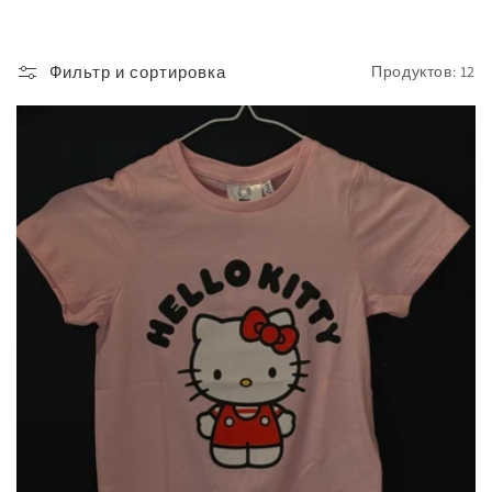
ц
и
Фильтр и сортировка
Продуктов: 12
я
: