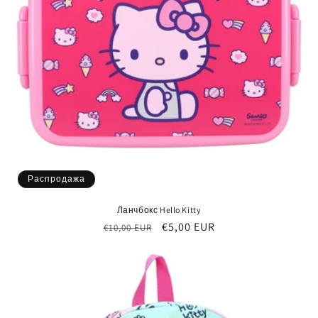
Распродажа
Ланчбокс Hello Kitty
Обычная
Цена
€5,00 EUR
€10,00 EUR
цена
со
скидкой