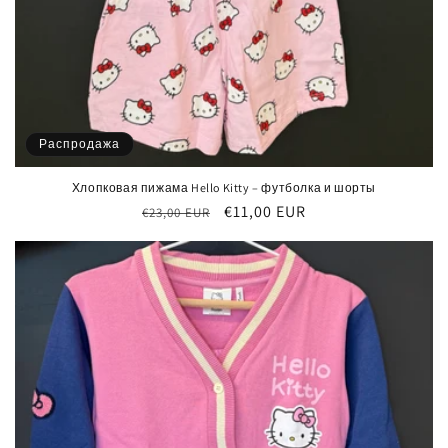
Распродажа
Хлопковая пижама Hello Kitty – футболка и шорты
Обычная
Цена
€11,00 EUR
€23,00 EUR
цена
со
скидкой