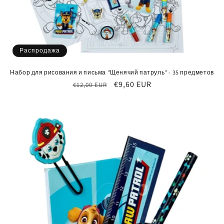
Распродажа
Набор для рисования и письма "Щенячий патруль" - 35 предметов
Обычная
Цена
€9,60 EUR
€12,00 EUR
цена
со
скидкой