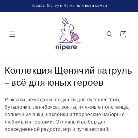
Перейти
Товары Disney и Marvel для всей семьи
к
контенту
Корзина
К
Коллекция Щенячий патруль
о
– всё для юных героев
л
Рюкзаки, чемоданы, подушки для путешествий,
л
бутылочки, ланчбоксы, зонты, пляжные полотенца,
солнечные очки, наклейки и творческие наборы с
е
любимыми героями. Отличный выбор для
к
повседневной радости, игр и путешествий!