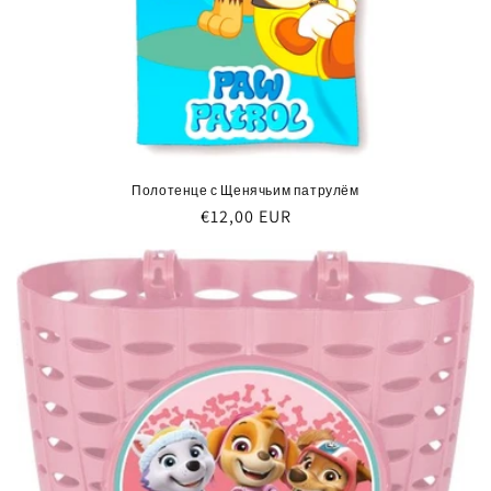
Полотенце с Щенячьим патрулём
Обычная
€12,00 EUR
цена