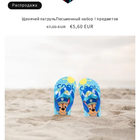
Распродажа
Щенячий патрульПисьменный набор 7 предметов
Обычная
Цена
€5,60 EUR
€7,00 EUR
цена
со
скидкой