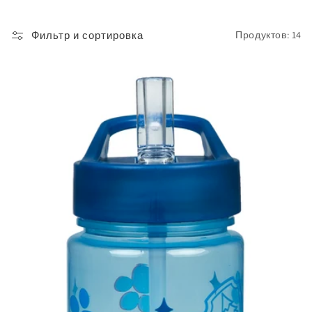
ц
и
Фильтр и сортировка
Продуктов: 14
я
: