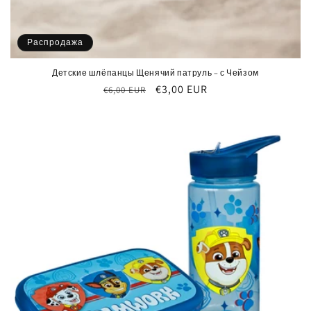
Распродажа
Детские шлёпанцы Щенячий патруль – с Чейзом
Обычная
Цена
€3,00 EUR
€6,00 EUR
цена
со
скидкой