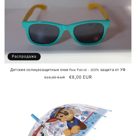
Распродажа
Детские солнцезащитные очки Paw Patrol – 100% защита от УФ
Обычная
Цена
€8,00 EUR
€10,00 EUR
цена
со
скидкой