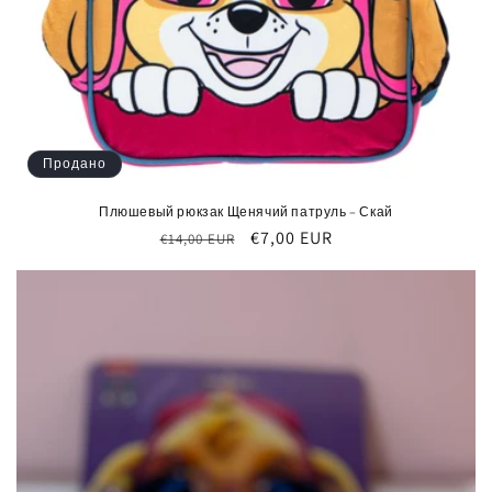
Продано
Плюшевый рюкзак Щенячий патруль – Скай
Обычная
Цена
€7,00 EUR
€14,00 EUR
цена
со
скидкой