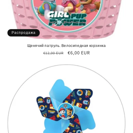
Распродажа
Щенячий патруль. Велосипедная корзинка
Обычная
Цена
€6,00 EUR
€12,00 EUR
цена
со
скидкой