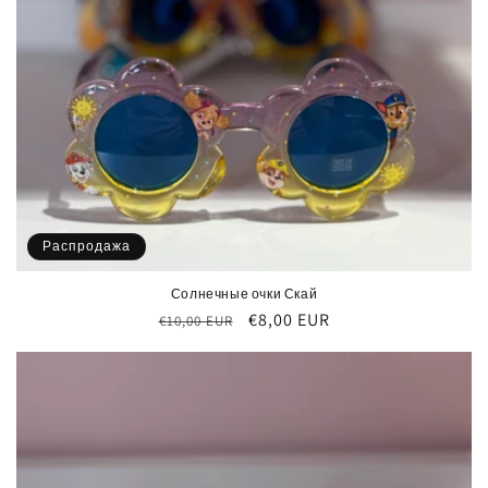
Распродажа
Солнечные очки Скай
Обычная
Цена
€8,00 EUR
€10,00 EUR
цена
со
скидкой