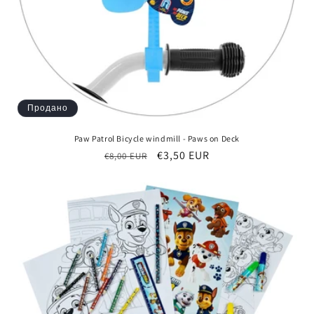
Продано
Paw Patrol Bicycle windmill - Paws on Deck
Обычная
Цена
€3,50 EUR
€8,00 EUR
цена
со
скидкой