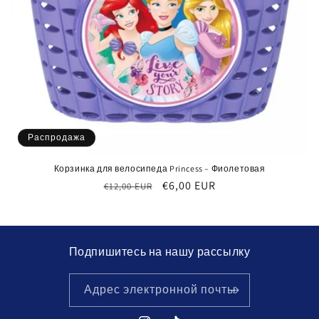
Распродажа
Корзинка для велосипеда Princess – Фиолетовая
Обычная
Цена
€6,00 EUR
€12,00 EUR
цена
со
скидкой
Подпишитесь на нашу рассылку
Адрес электронной почты