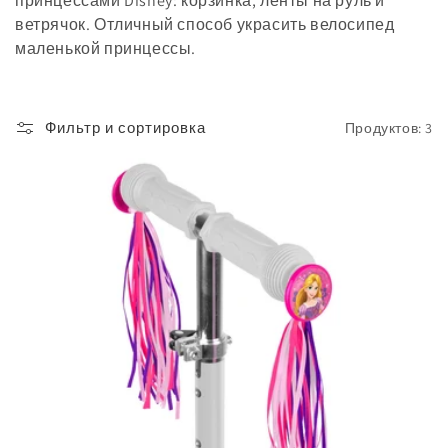
принцессами Disney: корзинка, ленты на руль и
ц
ветрячок. Отличный способ украсить велосипед
и
маленькой принцессы.
я
:
Фильтр и сортировка
Продуктов: 3