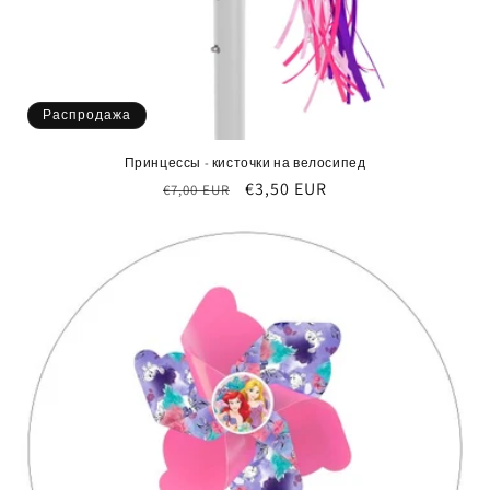
Распродажа
Принцессы - кисточки на велосипед
Обычная
Цена
€3,50 EUR
€7,00 EUR
цена
со
скидкой