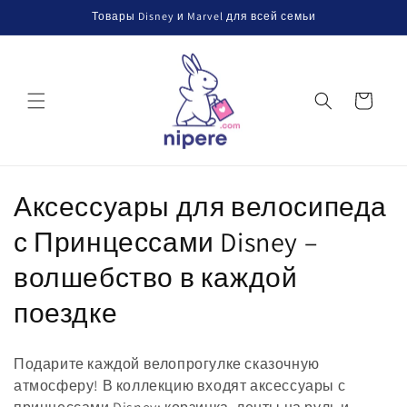
Перейти
Товары Disney и Marvel для всей семьи
к
контенту
Корзина
К
Аксессуары для велосипеда
о
с Принцессами Disney –
л
волшебство в каждой
л
поездке
е
Подарите каждой велопрогулке сказочную
к
атмосферу! В коллекцию входят аксессуары с