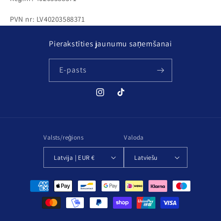
PVN nr: LV40203588371
Pierakstīties jaunumu saņemšanai
E-pasts
Instagram
TikTok
Valsts/reģions
Valoda
Latvija | EUR €
Latviešu
Maksājuma
metodes