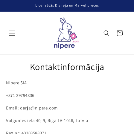
Pāriet uz
Licensētās Disneja un Marvel preces
saturu
Grozs
Kontaktinformācija
Nipere SIA
+371 29794836
Email: darja@nipere.com
Volguntes iela 40, 9, Riga LV-1046, Latvia
Reģ.nr: 40203588371