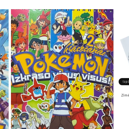
Izp
Zīmē