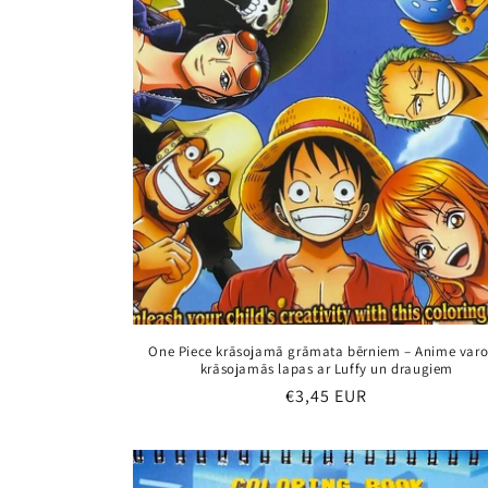
One Piece krāsojamā grāmata bērniem – Anime var
krāsojamās lapas ar Luffy un draugiem
Parastā
€3,45 EUR
cena