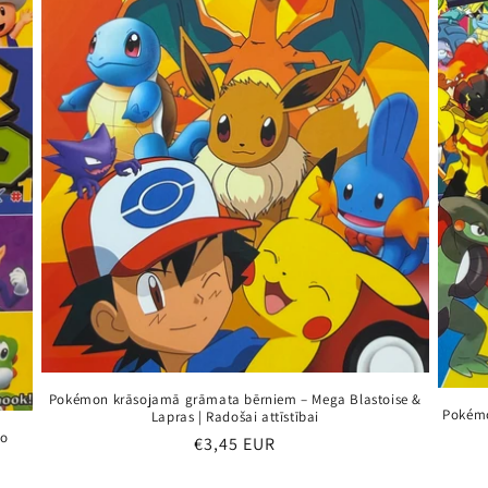
Pokémon krāsojamā grāmata bērniem – Mega Blastoise &
Pokémo
Lapras | Radošai attīstībai
do
Parastā
€3,45 EUR
cena