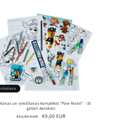
ārdošana
šanas un rakstīšanas komplekts "Paw Patrol" - 35
gabali Apraksts:
Parastā
Pārdošanas
€9,60 EUR
€12,00 EUR
cena
cena