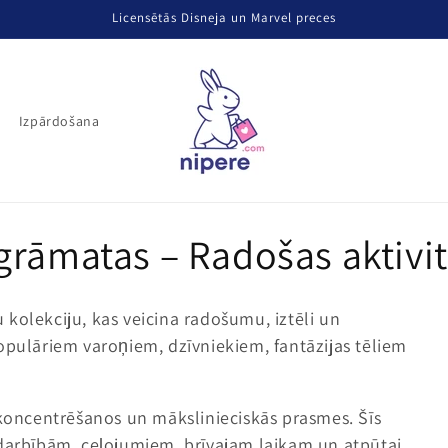
Licensētās Disneja un Marvel preces
Izpārdošana
grāmatas – Radošas aktivi
kolekciju, kas veicina radošumu, iztēli un
opulāriem varoņiem, dzīvniekiem, fantāzijas tēliem
 koncentrēšanos un mākslinieciskās prasmes. Šīs
odarbībām, ceļojumiem, brīvajam laikam un atpūtai.