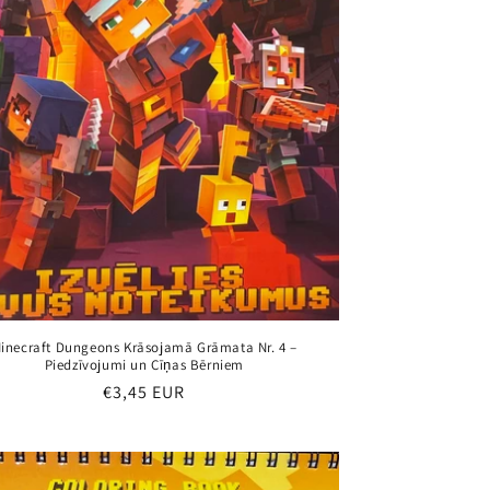
inecraft Dungeons Krāsojamā Grāmata Nr. 4 –
Piedzīvojumi un Cīņas Bērniem
Parastā
€3,45 EUR
cena