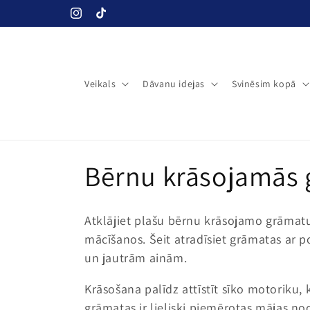
Pāriet uz
Instagram
TikTok
saturu
Veikals
Dāvanu idejas
Svinēsim kopā
K
Bērnu krāsojamās 
o
Atklājiet plašu bērnu krāsojamo grāmatu 
l
mācīšanos. Šeit atradīsiet grāmatas ar p
un jautrām ainām.
e
Krāsošana palīdz attīstīt sīko motoriku,
grāmatas ir lieliski piemērotas mājas n