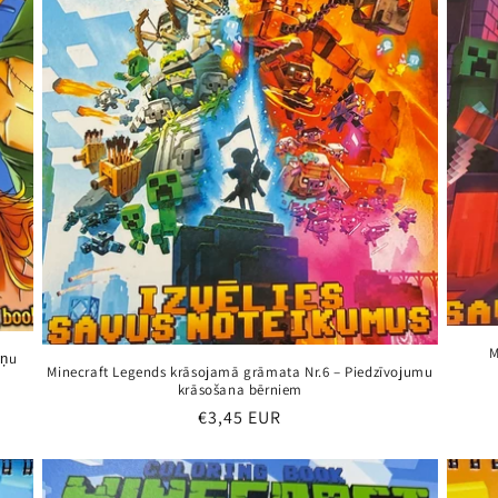
M
oņu
Minecraft Legends krāsojamā grāmata Nr.6 – Piedzīvojumu
krāsošana bērniem
Parastā
€3,45 EUR
cena