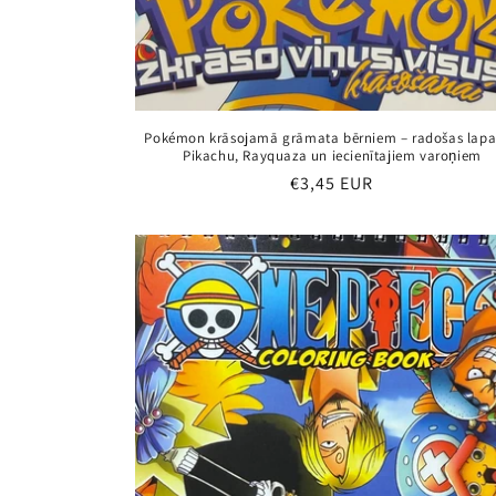
Pokémon krāsojamā grāmata bērniem – radošas lapa
Pikachu, Rayquaza un iecienītajiem varoņiem
Parastā
€3,45 EUR
cena