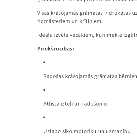
k
Visas krāsojamās grāmatas ir drukātas u
c
flomāsteriem un krītiņiem.
i
Ideāla izvēle vecākiem, kuri meklē izglīt
j
Priekšrocības:
a
Radošas krāsojamās grāmatas bērnie
:
Attīsta iztēli un radošumu
Uzlabo sīko motoriku un uzmanību