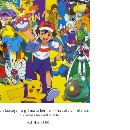
n krāsojamā grāmata bērniem – radoša zīmēšanas
un krāsošanas aktivitāte
Parastā
€3,45 EUR
cena