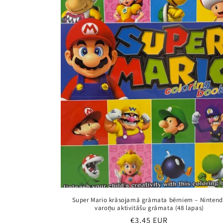
Super Mario krāsojamā grāmata bērniem – Ninten
varoņu aktivitāšu grāmata (48 lapas)
Parastā
€3,45 EUR