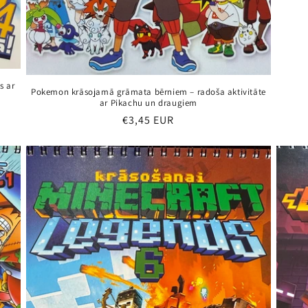
s ar
Pokemon krāsojamā grāmata bērniem – radoša aktivitāte
ar Pikachu un draugiem
Parastā
€3,45 EUR
cena