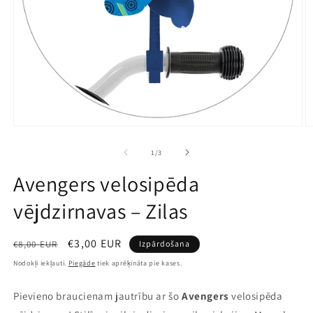
Atvērt
A
multividi
mu
1
2
no
1
/
3
modālā
m
režīmā
r
Avengers velosipēda
vējdzirnavas – Zilas
Parastā
Pārdošanas
€3,00 EUR
€8,00 EUR
Izpārdošana
cena
cena
Nodokļi iekļauti.
Piegāde
tiek aprēķināta pie kases.
Pievieno braucienam jautrību ar šo
Avengers
velosipēda