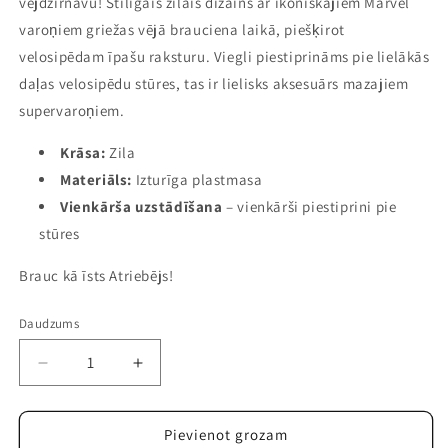
vējdzirnavu! Stilīgais zilais dizains ar ikoniskajiem Marvel
varoņiem griežas vējā brauciena laikā, piešķirot
velosipēdam īpašu raksturu. Viegli piestiprināms pie lielākās
daļas velosipēdu stūres, tas ir lielisks aksesuārs mazajiem
supervaroņiem.
Krāsa:
Zila
Materiāls:
Izturīga plastmasa
Vienkārša uzstādīšana
– vienkārši piestiprini pie
stūres
Brauc kā īsts Atriebējs!
Daudzums
Samazināt
Palielināt
daudzumu
daudzumu
precei
precei
Avengers
Avengers
Pievienot grozam