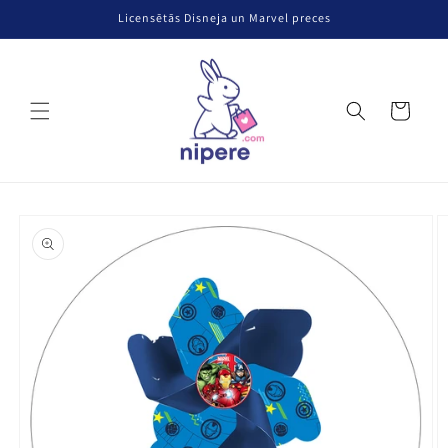
Pāriet uz
Licensētās Disneja un Marvel preces
saturu
Grozs
Pāriet uz
produkta
informāciju