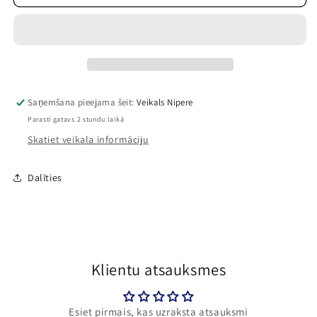
velosipēda
velosipēda
vējdzirnavas
vējdzirnavas
–
–
Zilas
Zilas
Saņemšana pieejama šeit:
Veikals Nipere
Parasti gatavs 2 stundu laikā
Skatiet veikala informāciju
Dalīties
Klientu atsauksmes
Esiet pirmais, kas uzraksta atsauksmi