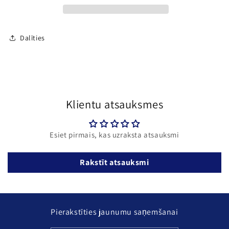
–
–
Meža
Meža
skaistums
skaistums
Dalīties
|
|
Djeco
Djeco
(6+)
(6+)
Klientu atsauksmes
Esiet pirmais, kas uzraksta atsauksmi
Rakstīt atsauksmi
Pierakstīties jaunumu saņemšanai