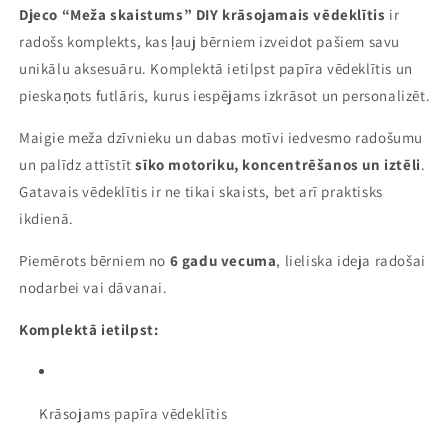
Djeco “Meža skaistums” DIY krāsojamais vēdeklītis
ir
radošs komplekts, kas ļauj bērniem izveidot pašiem savu
unikālu aksesuāru. Komplektā ietilpst papīra vēdeklītis un
pieskaņots futlāris, kurus iespējams izkrāsot un personalizēt.
Maigie meža dzīvnieku un dabas motīvi iedvesmo radošumu
un palīdz attīstīt
sīko motoriku, koncentrēšanos un iztēli
.
Gatavais vēdeklītis ir ne tikai skaists, bet arī praktisks
ikdienā.
Piemērots bērniem no
6 gadu vecuma
, lieliska ideja radošai
nodarbei vai dāvanai.
Komplektā ietilpst:
Krāsojams papīra vēdeklītis