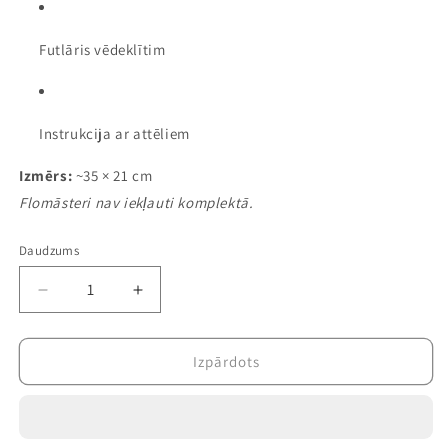
Futlāris vēdeklītim
Instrukcija ar attēliem
Izmērs:
~35 × 21 cm
Flomāsteri nav iekļauti komplektā.
Daudzums
Samazināt
Palielināt
daudzumu
daudzumu
precei
precei
Dari
Dari
Izpārdots
pats
pats
krāsojamais
krāsojamais
vēdeklītis
vēdeklītis
bērniem
bērniem