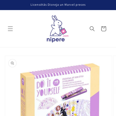
Pāriet uz
Licensētās Disneja un Marvel preces
saturu
Grozs
Pāriet uz
produkta
informāciju