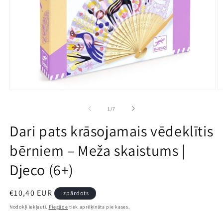
Atvērt
A
multividi
mu
1
2
no
1
/
7
modālā
m
režīmā
r
Dari pats krāsojamais vēdeklītis
bērniem – Meža skaistums |
Djeco (6+)
Parastā
€10,40 EUR
Izpārdots
cena
Nodokļi iekļauti.
Piegāde
tiek aprēķināta pie kases.