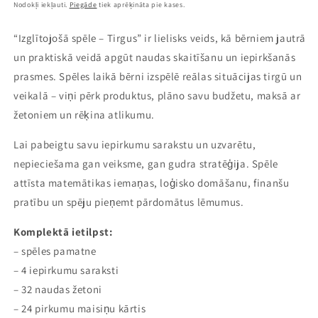
cena
Nodokļi iekļauti.
Piegāde
tiek aprēķināta pie kases.
“Izglītojošā spēle – Tirgus” ir lielisks veids, kā bērniem jautrā
un praktiskā veidā apgūt naudas skaitīšanu un iepirkšanās
prasmes. Spēles laikā bērni izspēlē reālas situācijas tirgū un
veikalā – viņi pērk produktus, plāno savu budžetu, maksā ar
žetoniem un rēķina atlikumu.
Lai pabeigtu savu iepirkumu sarakstu un uzvarētu,
nepieciešama gan veiksme, gan gudra stratēģija. Spēle
attīsta matemātikas iemaņas, loģisko domāšanu, finanšu
pratību un spēju pieņemt pārdomātus lēmumus.
Komplektā ietilpst:
– spēles pamatne
– 4 iepirkumu saraksti
– 32 naudas žetoni
– 24 pirkumu maisiņu kārtis