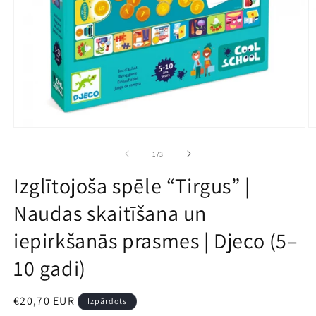
Atvērt
A
multividi
mu
1
2
no
1
/
3
modālā
m
režīmā
r
Izglītojoša spēle “Tirgus” |
Naudas skaitīšana un
iepirkšanās prasmes | Djeco (5–
10 gadi)
Parastā
€20,70 EUR
Izpārdots