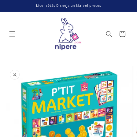
Pāriet uz
Licensētās Disneja un Marvel preces
saturu
Grozs
Pāriet uz
produkta
informāciju