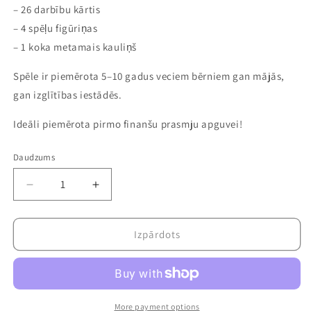
– 26 darbību kārtis
– 4 spēļu figūriņas
– 1 koka metamais kauliņš
Spēle ir piemērota 5–10 gadus veciem bērniem gan mājās,
gan izglītības iestādēs.
Ideāli piemērota pirmo finanšu prasmju apguvei!
Daudzums
Samazināt
Palielināt
daudzumu
daudzumu
precei
precei
Izglītojoša
Izglītojoša
Izpārdots
spēle
spēle
“Tirgus”
“Tirgus”
|
|
Naudas
Naudas
skaitīšana
skaitīšana
More payment options