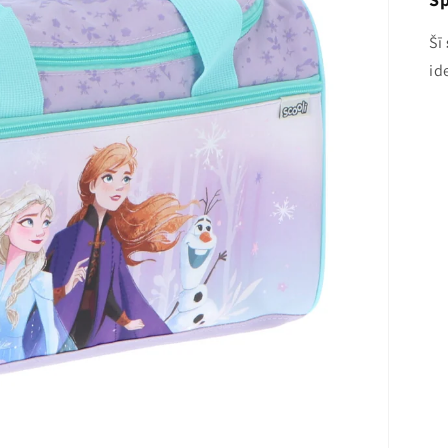
Šī
id