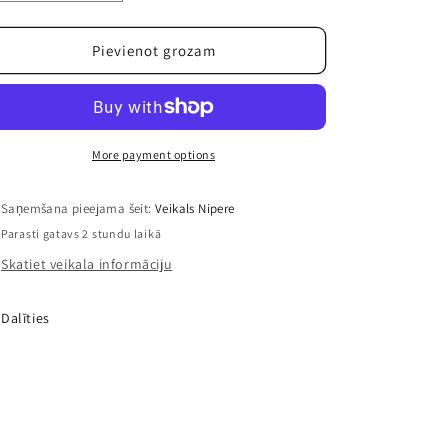
daudzumu
daudzumu
precei
precei
Ledus
Ledus
Pievienot grozam
sirds
sirds
sporta
sporta
soma
soma
More payment options
Saņemšana pieejama šeit:
Veikals Nipere
Parasti gatavs 2 stundu laikā
Skatiet veikala informāciju
Dalīties