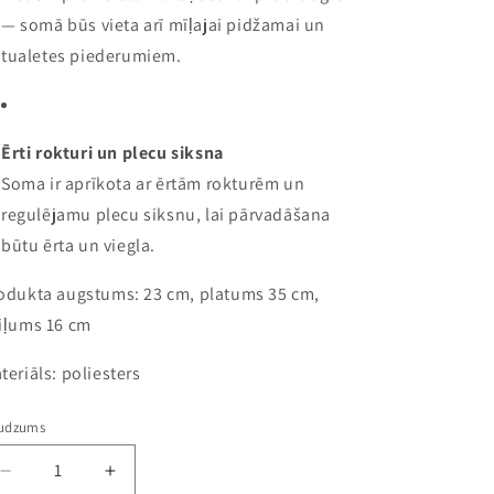
— somā būs vieta arī mīļajai pidžamai un
tualetes piederumiem.
Ērti rokturi un plecu siksna
Soma ir aprīkota ar ērtām rokturēm un
regulējamu plecu siksnu, lai pārvadāšana
būtu ērta un viegla.
odukta augstums: 23 cm, platums 35 cm,
iļums 16 cm
teriāls: poliesters
udzums
Samazināt
Palielināt