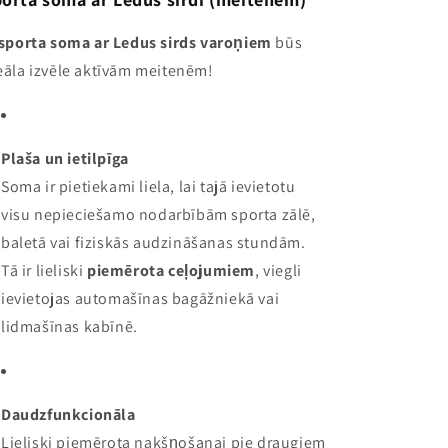
sporta soma ar Ledus sirds varoņiem
būs
eāla izvēle aktīvām meitenēm!
Plaša un ietilpīga
Soma ir pietiekami liela, lai tajā ievietotu
visu nepieciešamo nodarbībām sporta zālē,
baletā vai fiziskās audzināšanas stundām.
Tā ir lieliski
piemērota ceļojumiem
, viegli
ievietojas automašīnas bagāžniekā vai
lidmašīnas kabīnē.
Daudzfunkcionāla
Lieliski piemērota nakšņošanai pie draugiem