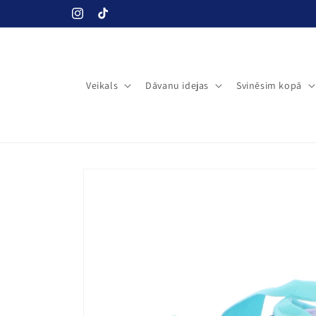
Pāriet uz
Instagram
TikTok
saturu
Veikals
Dāvanu idejas
Svinēsim kopā
Pāriet uz
produkta
informāciju