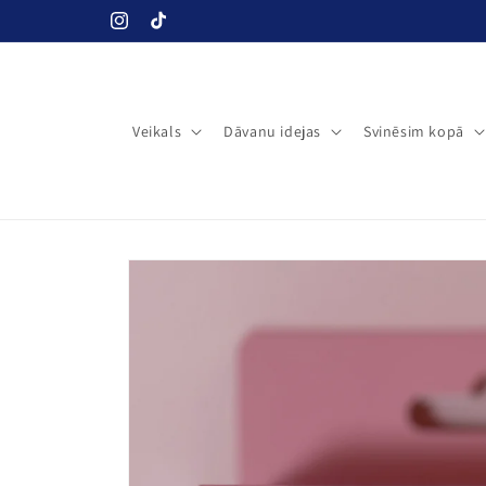
Pāriet uz
Instagram
TikTok
saturu
Veikals
Dāvanu idejas
Svinēsim kopā
Pāriet uz
produkta
informāciju