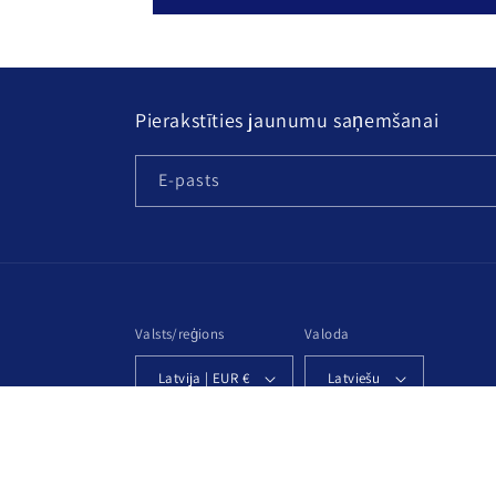
Pierakstīties jaunumu saņemšanai
E-pasts
Valsts/reģions
Valoda
Latvija | EUR €
Latviešu
© 2026,
Nipere
Darbojas ar Shopify
Privātuma politika