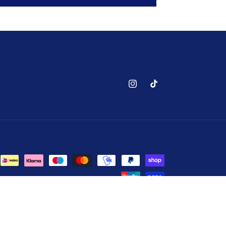
Instagram
TikTok
itika
Juridisks paziņojums