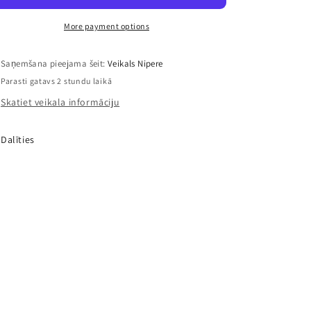
–
–
2
2
More payment options
gab.
gab.
komplekts
komplekts
Saņemšana pieejama šeit:
Veikals Nipere
Parasti gatavs 2 stundu laikā
Skatiet veikala informāciju
Dalīties