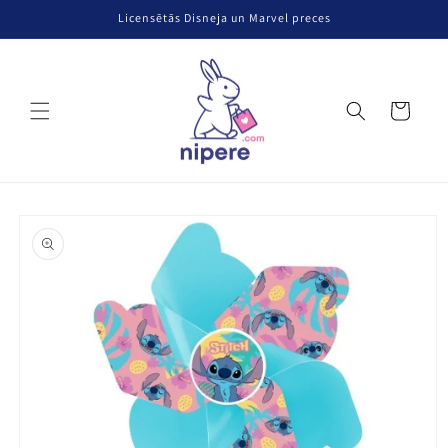
Pāriet uz
Licensētās Disneja un Marvel preces
saturu
Grozs
Pāriet uz
produkta
informāciju