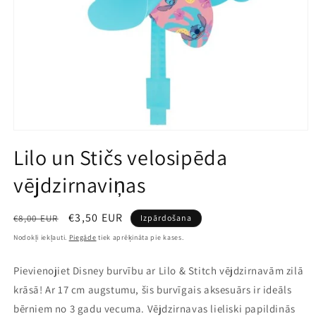
Atvērt
multividi
Lilo un Stičs velosipēda
1
modālā
vējdzirnaviņas
režīmā
Parastā
Pārdošanas
€3,50 EUR
€8,00 EUR
Izpārdošana
cena
cena
Nodokļi iekļauti.
Piegāde
tiek aprēķināta pie kases.
Pievienojiet Disney burvību ar Lilo & Stitch vējdzirnavām zilā
krāsā! Ar 17 cm augstumu, šis burvīgais aksesuārs ir ideāls
bērniem no 3 gadu vecuma. Vējdzirnavas lieliski papildinās