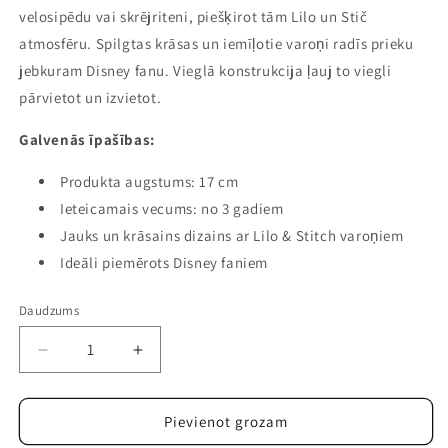
velosipēdu vai skrējriteni, piešķirot tām Lilo un Stič
atmosfēru. Spilgtas krāsas un iemīļotie varoņi radīs prieku
jebkuram Disney fanu. Vieglā konstrukcija ļauj to viegli
pārvietot un izvietot.
Galvenās īpašības:
Produkta augstums: 17 cm
Ieteicamais vecums: no 3 gadiem
Jauks un krāsains dizains ar Lilo & Stitch varoņiem
Ideāli piemērots Disney faniem
Daudzums
Samazināt
Palielināt
daudzumu
daudzumu
precei
precei
Lilo
Lilo
Pievienot grozam
un
un