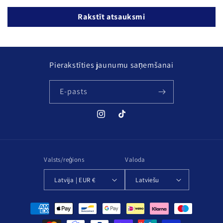
Rakstīt atsauksmi
Pierakstīties jaunumu saņemšanai
E-pasts
Instagram
TikTok
Valsts/reģions
Valoda
Latvija | EUR €
Latviešu
Maksājuma
metodes