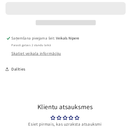
Stičs
Stičs
velosipēda
velosipēda
vējdzirnaviņas
vējdzirnaviņas
Saņemšana pieejama šeit:
Veikals Nipere
Parasti gatavs 2 stundu laikā
Skatiet veikala informāciju
Dalīties
Klientu atsauksmes
Esiet pirmais, kas uzraksta atsauksmi