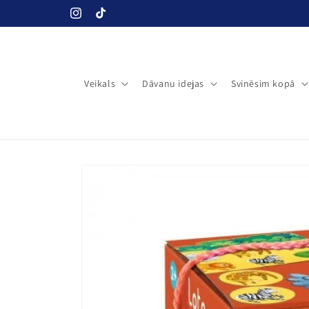
Pāriet uz
Instagram
TikTok
saturu
Veikals
Dāvanu idejas
Svinēsim kopā
Pāriet uz
produkta
informāciju