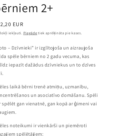
bērniem 2+
rastā
12,20 EUR
ena
okļi iekļauti.
Piegāde
tiek aprēķināta pie kases.
oto – Dzīvnieki” ir izglītojoša un aizraujoša
lda spēle bērniem no 2 gadu vecuma, kas
līdz iepazīt dažādus dzīvniekus un to dzīves
i.
ēles laikā bērni trenē atmiņu, uzmanību,
ncentrēšanos un asociatīvo domāšanu. Spēli
r spēlēt gan vienatnē, gan kopā ar ģimeni vai
augiem.
ēles noteikumi ir vienkārši un piemēroti
zajiem spēlētājiem: