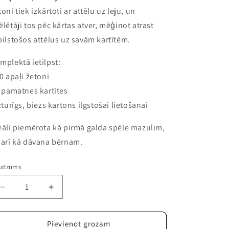
toni tiek izkārtoti ar attēlu uz leju, un
ēlētāji tos pēc kārtas atver, mēģinot atrast
bilstošos attēlus uz savām kartītēm.
mplektā ietilpst:
30 apaļi žetoni
5 pamatnes kartītes
izturīgs, biezs kartons ilgstošai lietošanai
eāli piemērota kā pirmā galda spēle mazulim,
 arī kā dāvana bērnam.
udzums
Samazināt
Palielināt
daudzumu
daudzumu
precei
precei
Loto
Loto
Pievienot grozam