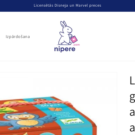
Licensētās Disneja un Marvel preces
Izpārdošana
L
g
a