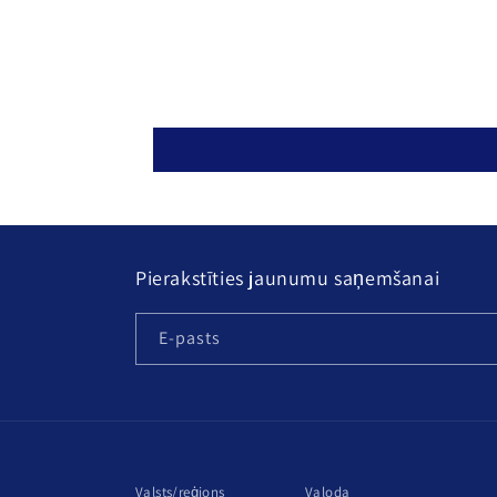
Pierakstīties jaunumu saņemšanai
E-pasts
Valsts/reģions
Valoda