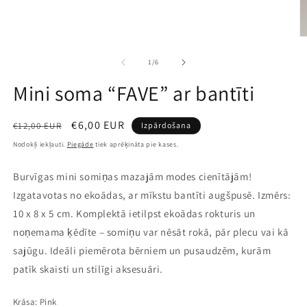
A
mu
2
no
1
/
6
m
r
Mini soma “FAVE” ar bantīti
Parastā
Pārdošanas
€6,00 EUR
€12,00 EUR
Izpārdošana
cena
cena
Nodokļi iekļauti.
Piegāde
tiek aprēķināta pie kases.
Burvīgas mini somiņas mazajām modes cienītājām!
Izgatavotas no ekoādas, ar mīkstu bantīti augšpusē. Izmērs:
10 x 8 x 5 cm. Komplektā ietilpst ekoādas rokturis un
noņemama ķēdīte – somiņu var nēsāt rokā, pār plecu vai kā
sajūgu. Ideāli piemērota bērniem un pusaudzēm, kurām
patīk skaisti un stilīgi aksesuāri.
Krāsa:
Pink