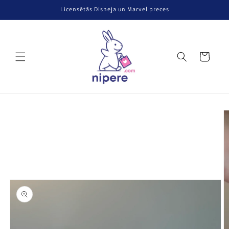
Pāriet uz
Licensētās Disneja un Marvel preces
saturu
Grozs
Pāriet uz
produkta
informāciju