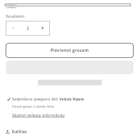
Pink
Lilac
Daudzums
Samazināt
Palielināt
daudzumu
daudzumu
precei
precei
Mini
Mini
Pievienot grozam
soma
soma
“FAVE”
“FAVE”
ar
ar
bantīti
bantīti
Saņemšana pieejama šeit:
Veikals Nipere
Parasti gatavs 2 stundu laikā
Skatiet veikala informāciju
Dalīties