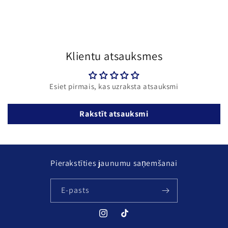
Klientu atsauksmes
Esiet pirmais, kas uzraksta atsauksmi
Rakstīt atsauksmi
Pierakstīties jaunumu saņemšanai
E-pasts
Instagram
TikTok