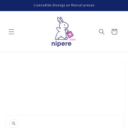
Pāriet uz
Licensētās Disneja un Marvel preces
saturu
Grozs
Pāriet uz
produkta
informāciju