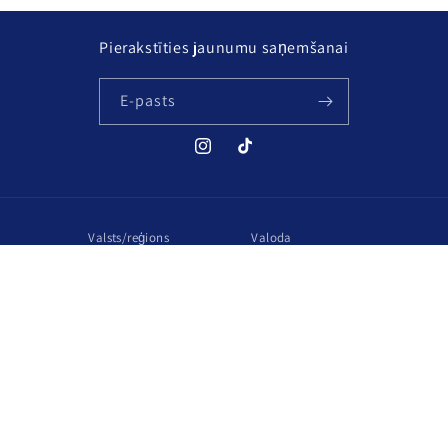
Pierakstīties jaunumu saņemšanai
E-pasts
Instagram
TikTok
Valsts/reģions
Valoda
Latvija | EUR €
Latviešu
Maksājuma
metodes
© 2026,
Nipere
Darbojas ar Shopify
Privātuma politika
Pakalpojuma noteikumi
Kontaktinformācija
Piegādes politika