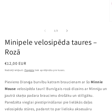
A
mu
2
no
1
/
3
m
r
Minipele velosipēda taures –
Rozā
Parastā
€12,00 EUR
cena
Nodokļi iekļauti.
Piegāde
tiek aprēķināta pie kases.
Pievieno Disneja burvību katram braucienam ar šo
Minnie
Mouse
velosipēda tauri! Burvīgais rozā dizains ar Minniju un
jautrā skaņa padara braucienu drošāku un stilīgāku.
Paredzēta vieglai piestiprināšanai pie lielākās daļas
velosipēdu stūres, padarot to par lielisku aksesuāru