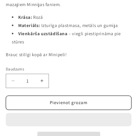
mazajiem Minnijas faniem.
Krāsa:
Rozā
Materiāls:
Izturīga plastmasa, metāls un gumija
Vienkārša uzstādīšana
– viegli piestiprināma pie
stūres
Brauc stilīgi kopā ar Minipeli!
Daudzums
Samazināt
Palielināt
daudzumu
daudzumu
precei
precei
Minipele
Minipele
Pievienot grozam
velosipēda
velosipēda
taures
taures
–
–
Rozā
Rozā