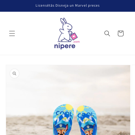
Pāriet uz
Licensētās Disneja un Marvel preces
saturu
Grozs
Pāriet uz
produkta
informāciju