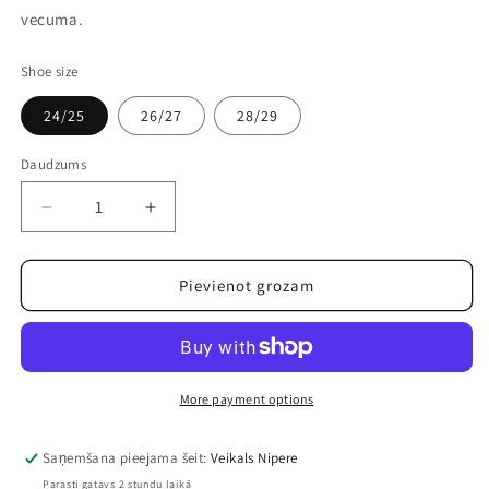
vecuma.
Shoe size
24/25
26/27
28/29
Daudzums
Samazināt
Palielināt
daudzumu
daudzumu
precei
precei
Ķepu
Ķepu
Pievienot grozam
patruļa
patruļa
bērnu
bērnu
iešļūcenes
iešļūcenes
More payment options
Saņemšana pieejama šeit:
Veikals Nipere
Parasti gatavs 2 stundu laikā