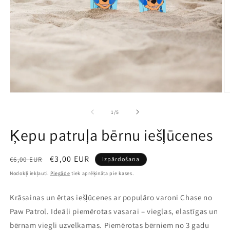
Atvērt
A
multividi
mu
1
2
no
1
/
5
modālā
m
režīmā
r
Ķepu patruļa bērnu iešļūcenes
Parastā
Pārdošanas
€3,00 EUR
€6,00 EUR
Izpārdošana
cena
cena
Nodokļi iekļauti.
Piegāde
tiek aprēķināta pie kases.
Krāsainas un ērtas iešļūcenes ar populāro varoni Chase no
Paw Patrol. Ideāli piemērotas vasarai – vieglas, elastīgas un
bērnam viegli uzvelkamas. Piemērotas bērniem no 3 gadu