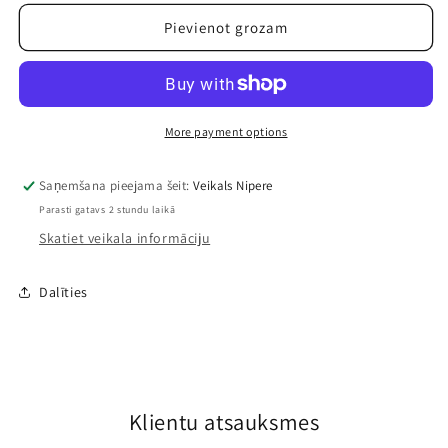
precei
precei
Ķepu
Ķepu
Pievienot grozam
Patruļa
Patruļa
mugursoma
mugursoma
bērnudārzniekām
bērnudārzniekām
More payment options
Saņemšana pieejama šeit:
Veikals Nipere
Parasti gatavs 2 stundu laikā
Skatiet veikala informāciju
Dalīties
Klientu atsauksmes