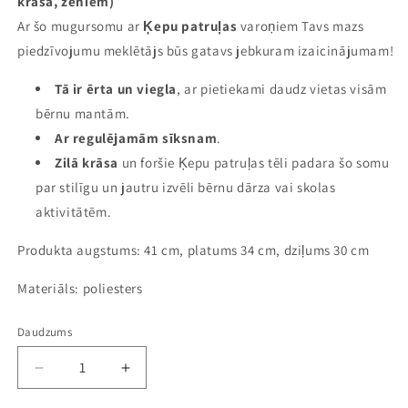
krāsā, zēniem)
Ar šo mugursomu ar
Ķepu patruļas
varoņiem Tavs mazs
piedzīvojumu meklētājs būs gatavs jebkuram izaicinājumam!
Tā ir ērta un viegla
, ar pietiekami daudz vietas visām
bērnu mantām.
Ar regulējamām sīksnam
.
Zilā krāsa
un foršie Ķepu patruļas tēli padara šo somu
par stilīgu un jautru izvēli bērnu dārza vai skolas
aktivitātēm.
Produkta augstums: 41 cm, platums 34 cm, dziļums 30 cm
Materiāls: poliesters
Daudzums
Samazināt
Palielināt
daudzumu
daudzumu