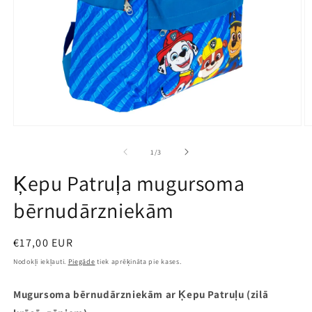
Atvērt
A
multividi
mu
1
2
no
1
/
3
modālā
m
režīmā
r
Ķepu Patruļa mugursoma
bērnudārzniekām
Parastā
€17,00 EUR
cena
Nodokļi iekļauti.
Piegāde
tiek aprēķināta pie kases.
Mugursoma
bērnudārzniekām
ar Ķepu Patruļu (zilā