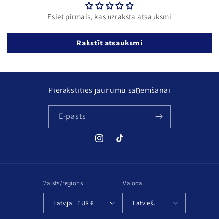
Esiet pirmais, kas uzraksta atsauksmi
Rakstīt atsauksmi
Pierakstīties jaunumu saņemšanai
E-pasts
Instagram
TikTok
Valsts/reģions
Valoda
Latvija | EUR €
Latviešu