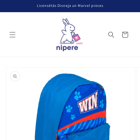
Pāriet uz
Licensētās Disneja un Marvel preces
saturu
Grozs
Pāriet uz
produkta
informāciju