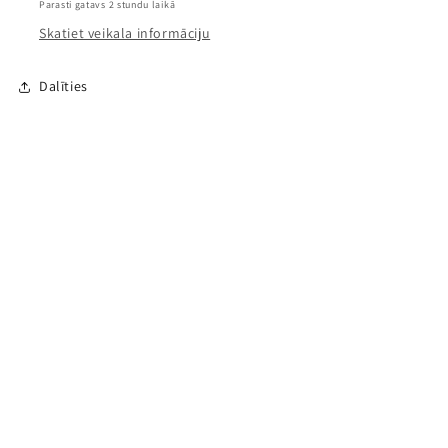
Parasti gatavs 2 stundu laikā
Skatiet veikala informāciju
Dalīties
Klientu atsauksmes
Esiet pirmais, kas uzraksta atsauksmi
Rakstīt atsauksmi
Pierakstīties jaunumu saņemšanai