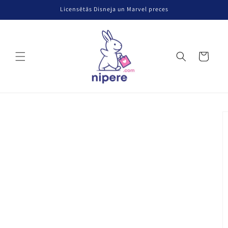
Pāriet uz
Licensētās Disneja un Marvel preces
saturu
Grozs
Pāriet uz
produkta
informāciju