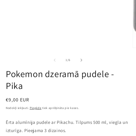
A
mu
2
no
1
/
6
m
r
Pokemon dzeramā pudele -
Pika
Parastā
€9,00 EUR
cena
Nodokļi iekļauti.
Piegāde
tiek aprēķināta pie kases.
Ērta alumīnija pudele ar Pikachu. Tilpums 500 ml, viegla un
izturīga. Pieejama 3 dizainos.