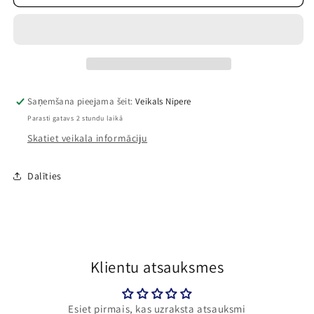
un
un
Stičs
Stičs
dekoratīvas
dekoratīvas
bārkstis
bārkstis
Saņemšana pieejama šeit:
Veikals Nipere
Parasti gatavs 2 stundu laikā
Skatiet veikala informāciju
Dalīties
Klientu atsauksmes
Esiet pirmais, kas uzraksta atsauksmi