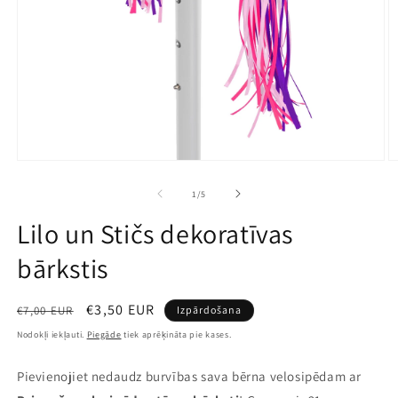
Atvērt
A
multividi
mu
1
2
no
1
/
5
modālā
m
režīmā
r
Lilo un Stičs dekoratīvas
bārkstis
Parastā
Pārdošanas
€3,50 EUR
€7,00 EUR
Izpārdošana
cena
cena
Nodokļi iekļauti.
Piegāde
tiek aprēķināta pie kases.
Pievienojiet nedaudz burvības sava bērna velosipēdam ar