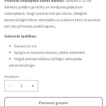
Princešu velosipēda stūres bārksti
! Garums ir 21 cm.
Bārkstis piešķirs jautrību un mirdzumu jebkuram
velosipēdam. Viegli piestiprināt pie stūres, tādējādi
personalizējot bērna velosipēdu un padarot katru braucienu
par īstu princeses piedzīvojumu.
Galvenās īpašības:
Garums 21 cm
Spilgts un krāsains dizains, ideāls meitenēm
Vieglā piestiprināšana tūlītējai velosipēda
personalizācijai
Daudzums
Samazināt
Palielināt
daudzumu
daudzumu
precei
precei
Lilo
Lilo
Pievienot grozam