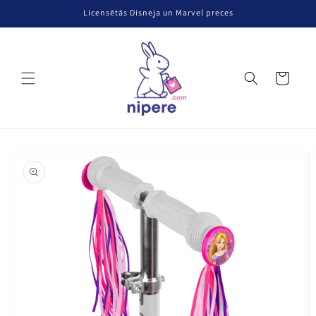
Pāriet uz
Licensētās Disneja un Marvel preces
saturu
Grozs
Pāriet uz
produkta
informāciju