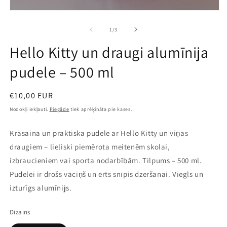
Atvērt
multividi
1
no
1
/
3
modālā
režīmā
Hello Kitty un draugi alumīnija
pudele – 500 ml
Parastā
€10,00 EUR
cena
Nodokļi iekļauti.
Piegāde
tiek aprēķināta pie kases.
Krāsaina un praktiska pudele ar Hello Kitty un viņas
draugiem – lieliski piemērota meitenēm skolai,
izbraucieniem vai sporta nodarbībām. Tilpums – 500 ml.
Pudelei ir drošs vāciņš un ērts snīpis dzeršanai. Viegls un
izturīgs alumīnijs.
Dizains