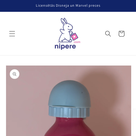
Pāriet uz
Licensētās Disneja un Marvel preces
saturu
Grozs
Pāriet uz
produkta
informāciju