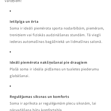
varoņiem!
Ietilpīga un ērta
Soma ir ideāli piemērota sporta nodarbībām, piemēram,
treniņiem vai fiziskās audzināšanas stundām. Tā viegli
iederas automašīnas bagāžniekā un lidmašīnas salonā.
Ideāli piemērota nakšņošanai pie draugiem
Plašā soma ir ideāla pidžamas un tualetes piederumu
glabāšanai.
Regulējamas siksnas un komforts
Soma ir aprīkota ar regulējamām plecu siksnām, lai
pārvadāšana būtu komfortabla.