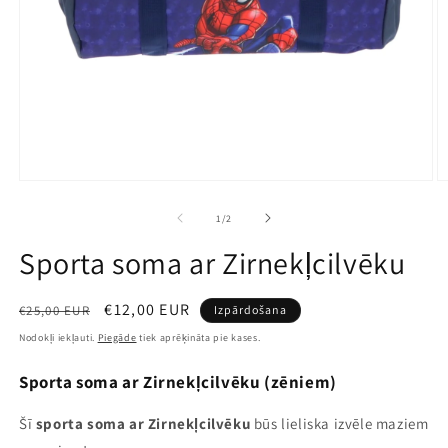
Atvērt
A
multividi
mu
1
2
no
1
/
2
modālā
m
režīmā
r
Sporta soma ar Zirnekļcilvēku
Parastā
Pārdošanas
€12,00 EUR
€25,00 EUR
Izpārdošana
cena
cena
Nodokļi iekļauti.
Piegāde
tiek aprēķināta pie kases.
Sporta soma ar Zirnekļcilvēku (zēniem)
Šī
sporta soma ar
Zirnekļcilvēku
būs lieliska izvēle maziem