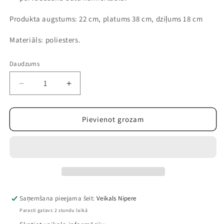
Produkta augstums: 22 cm, platums 38 cm, dziļums 18 cm
Materiāls: poliesters.
Daudzums
Samazināt
Palielināt
daudzumu
daudzumu
precei
precei
Sporta
Sporta
Pievienot grozam
soma
soma
ar
ar
Zirnekļcilvēku
Zirnekļcilvēku
Saņemšana pieejama šeit:
Veikals Nipere
Parasti gatavs 2 stundu laikā