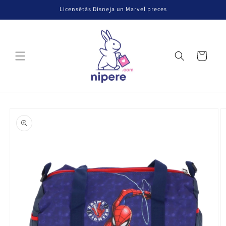
Pāriet uz
Licensētās Disneja un Marvel preces
saturu
Grozs
Pāriet uz
produkta
informāciju