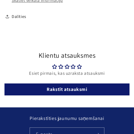
Skatiet veikala informāciju
Dalīties
Klientu atsauksmes
Esiet pirmais, kas uzraksta atsauksmi
Rakstīt atsauksmi
Pierakstīties jaunumu saņemšanai