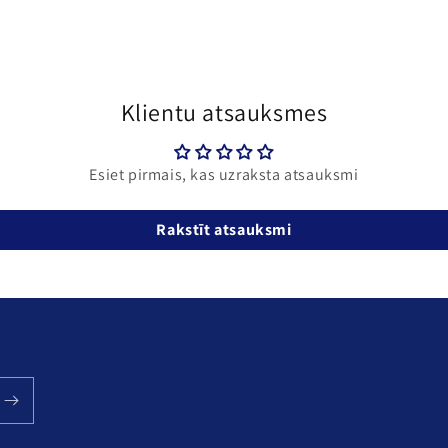
3
modālā
režīmā
Klientu atsauksmes
Esiet pirmais, kas uzraksta atsauksmi
Rakstīt atsauksmi