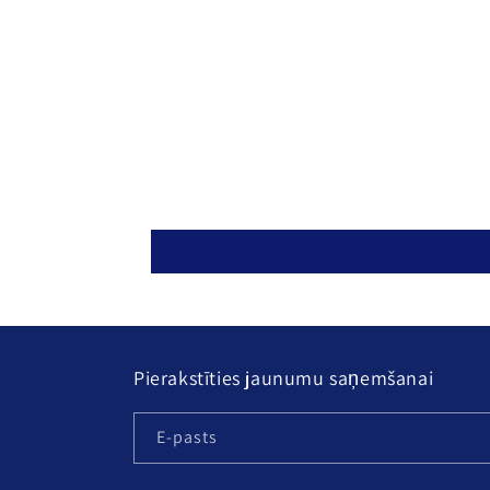
2
modālā
režīmā
Pierakstīties jaunumu saņemšanai
E-pasts