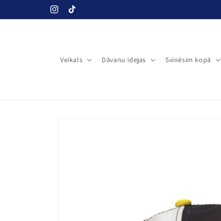
Pāriet uz
Instagram
TikTok
saturu
Veikals
Dāvanu idejas
Svinēsim kopā
Pāriet uz
produkta
informāciju