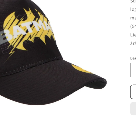
St
lo
ma
(5
Li
ār
Da