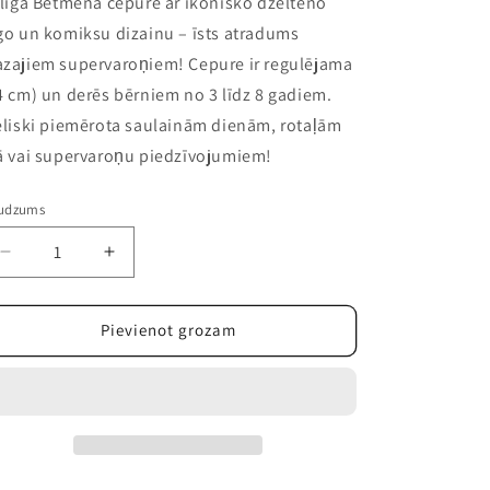
ilīga Betmena cepure ar ikonisko dzelteno
go un komiksu dizainu – īsts atradums
zajiem supervaroņiem! Cepure ir regulējama
4 cm) un derēs bērniem no 3 līdz 8 gadiem.
eliski piemērota saulainām dienām, rotaļām
ā vai supervaroņu piedzīvojumiem!
udzums
Samazināt
Palielināt
daudzumu
daudzumu
precei
precei
Betmens
Betmens
Pievienot grozam
beisbola
beisbola
cepure
cepure