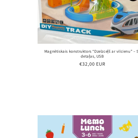
Magnētiskais konstruktors “Dzelzceļš ar vilcienu” – 
detaļas, USB
Parastā
€32,00 EUR
cena