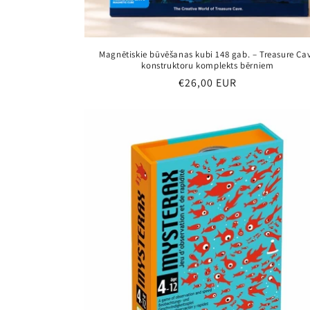
Magnētiskie būvēšanas kubi 148 gab. – Treasure Ca
konstruktoru komplekts bērniem
Parastā
€26,00 EUR
cena