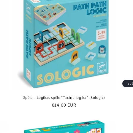
Izp
Spēle – Loģikas spēle “Taciņu loģika” (Sologic)
Parastā
€14,60 EUR
cena