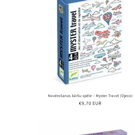
Novērošanas kāršu spēle – Myster Travel (Djeco)
Parastā
€9,70 EUR
cena