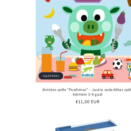
Izpārdots
Atmiņas spēle “Pusdienas” – Jautra sadarbības spē
bērniem 3–6 gadi
Parastā
€11,00 EUR
cena