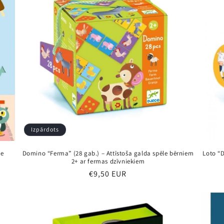
Izpārdots
le
Domino “Ferma” (28 gab.) – Attīstoša galda spēle bērniem
Loto “D
2+ ar fermas dzīvniekiem
Parastā
€9,50 EUR
cena