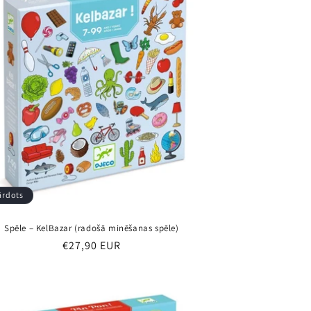
ārdots
Spēle – KelBazar (radošā minēšanas spēle)
Parastā
€27,90 EUR
cena