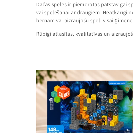
k
Dažas spēles ir piemērotas patstāvīgai s
vai spēlēšanai ar draugiem. Neatkarīgi n
c
bērnam vai aizraujošu spēli visai ģimenei 
i
Rūpīgi atlasītas, kvalitatīvas un aizrauj
j
a
: