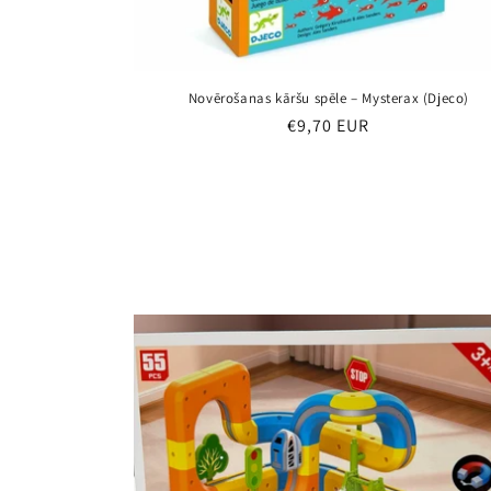
Novērošanas kāršu spēle – Mysterax (Djeco)
Parastā
€9,70 EUR
cena