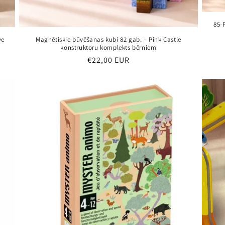
85-
ve
Magnētiskie būvēšanas kubi 82 gab. – Pink Castle
konstruktoru komplekts bērniem
Parastā
€22,00 EUR
cena