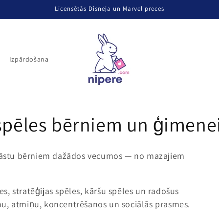
Licensētās Disneja un Marvel preces
Izpārdošana
 spēles bērniem un ģimene
 klāstu bērniem dažādos vecumos — no mazajiem
les, stratēģijas spēles, kāršu spēles un radošus
nu, atmiņu, koncentrēšanos un sociālās prasmes.