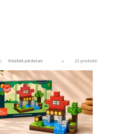
c:
22 produkti