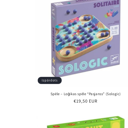
Izpārdots
Spēle – Loģikas spēle “Pasjanss” (Sologic)
Parastā
€19,50 EUR
cena