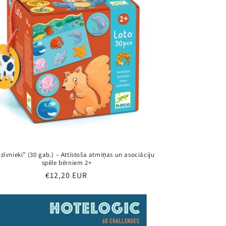
zīvnieki” (30 gab.) – Attīstoša atmiņas un asociāciju
spēle bērniem 2+
Parastā
€12,20 EUR
cena