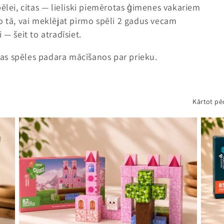
pēlei, citas — lieliski piemērotas ģimenes vakariem
o tā, vai meklējat pirmo spēli 2 gadus vecam
— šeit to atradīsiet.
ošas spēles padara mācīšanos par prieku.
Kārtot pē