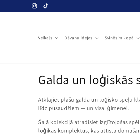
Pāriet uz
Instagram
TikTok
saturu
Veikals
Dāvanu idejas
Svinēsim kopā
K
Galda un loģiskās
o
Atklājiet plašu galda un loģisko spēļu
l
līdz pusaudžiem — un visai ģimenei.
Šajā kolekcijā atradīsiet izglītojošas spē
e
loģikas komplektus, kas attīsta domāša