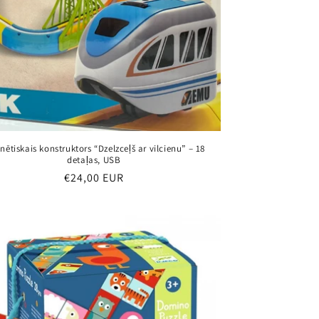
ētiskais konstruktors “Dzelzceļš ar vilcienu” – 18
detaļas, USB
Parastā
€24,00 EUR
cena