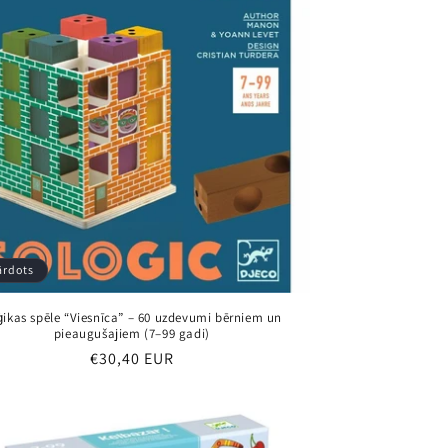
ārdots
ģikas spēle “Viesnīca” – 60 uzdevumi bērniem un
pieaugušajiem (7–99 gadi)
Parastā
€30,40 EUR
cena