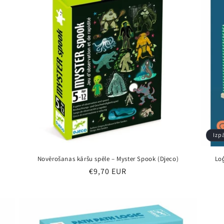
Izp
Novērošanas kāršu spēle – Myster Spook (Djeco)
Lo
Parastā
€9,70 EUR
cena