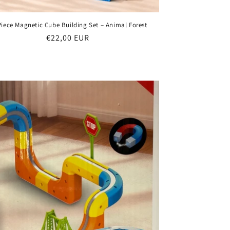
Piece Magnetic Cube Building Set – Animal Forest
Parastā
€22,00 EUR
cena