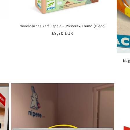
Novērošanas kāršu spēle – Mysterax Animo (Djeco)
Parastā
€9,70 EUR
cena
Magn