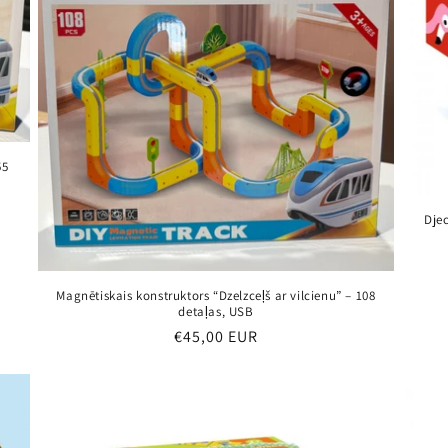
55
Djec
Magnētiskais konstruktors “Dzelzceļš ar vilcienu” – 108
detaļas, USB
Parastā
€45,00 EUR
cena