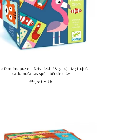
o Domino puzle – Dzīvnieki (28 gab.) | Izglītojoša
saskaņošanas spēle bērniem 3+
Parastā
€9,50 EUR
cena