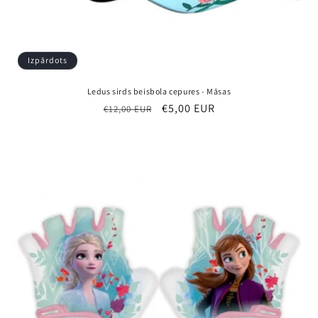
Izpārdots
Ledus sirds beisbola cepures - Māsas
Parastā
Pārdošanas
€5,00 EUR
€12,00 EUR
cena
cena