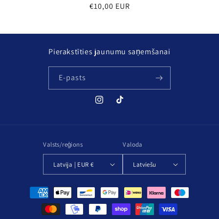
Parastā
€10,00 EUR
cena
Pierakstīties jaunumu saņemšanai
E-pasts
Instagram
TikTok
Valsts/reģions
Valoda
Latvija | EUR €
Latviešu
Maksājuma
metodes