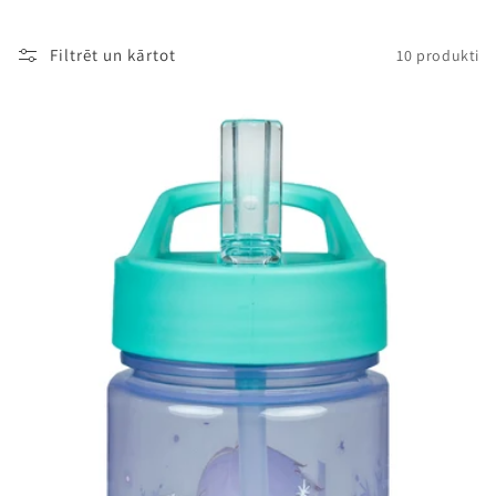
i
j
Filtrēt un kārtot
10 produkti
a
: