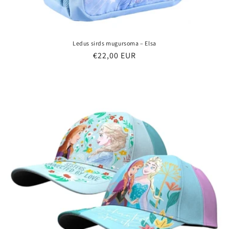
Ledus sirds mugursoma – Elsa
Parastā
€22,00 EUR
cena