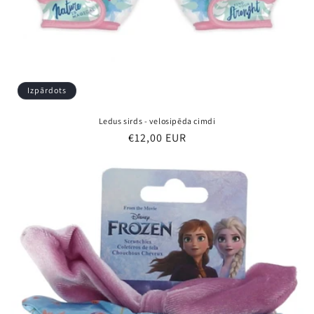
Izpārdots
Ledus sirds - velosipēda cimdi
Parastā
€12,00 EUR
cena