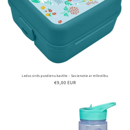
Ledus sirds pusdienu kastīte – Savienotie ar mīlestību
Parastā
€9,00 EUR
cena