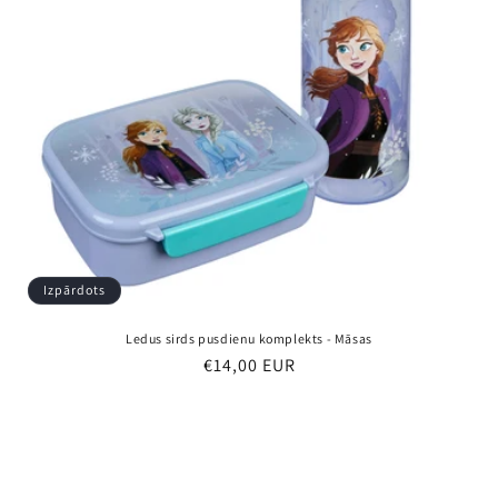
Izpārdots
Ledus sirds pusdienu komplekts - Māsas
Parastā
€14,00 EUR
cena