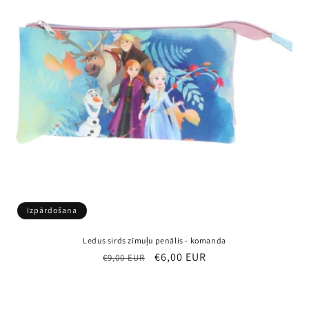
Izpārdošana
Ledus sirds zīmuļu penālis - komanda
Parastā
Pārdošanas
€6,00 EUR
€9,00 EUR
cena
cena