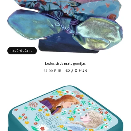
Izpārdošana
Ledus sirds matu gumijas
Parastā
Pārdošanas
€3,00 EUR
€7,00 EUR
cena
cena