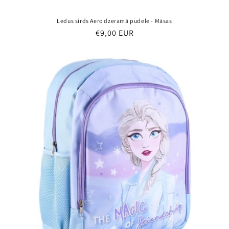
Ledus sirds Aero dzeramā pudele - Māsas
Parastā
€9,00 EUR
cena