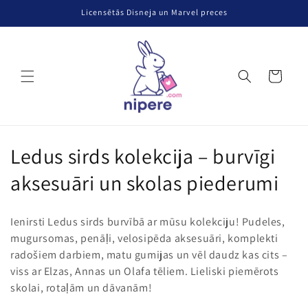
Pāriet uz
Licensētās Disneja un Marvel preces
saturu
Grozs
K
Ledus sirds kolekcija – burvīgi
o
aksesuāri un skolas piederumi
l
Ienirsti Ledus sirds burvībā ar mūsu kolekciju! Pudeles,
e
mugursomas, penāļi, velosipēda aksesuāri, komplekti
radošiem darbiem, matu gumijas un vēl daudz kas cits –
k
viss ar Elzas, Annas un Olafa tēliem. Lieliski piemērots
c
skolai, rotaļām un dāvanām!