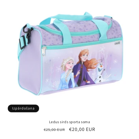
Izpārdošana
Ledus sirds sporta soma
Parastā
Pārdošanas
€20,00 EUR
€25,00 EUR
cena
cena