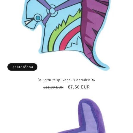
Izpārdošana
🦄 Fortnite spilvens - Vienradzis 🦄
Parastā
Pārdošanas
€7,50 EUR
€11,00 EUR
cena
cena