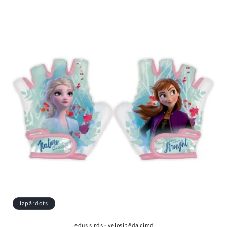
cena
Izpārdots
Ledus sirds - velosipēda cimdi