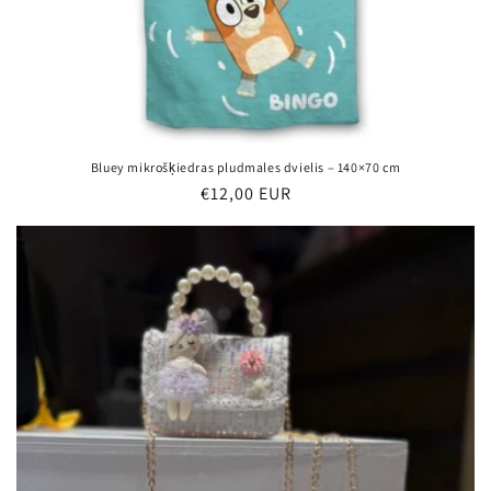
Bluey mikrošķiedras pludmales dvielis – 140×70 cm
Parastā
€12,00 EUR
cena