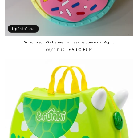
Izpārdošana
Silikona somiņa bērniem – krāsains pončiks ar Pop It
Parastā
Pārdošanas
€5,00 EUR
€8,00 EUR
cena
cena