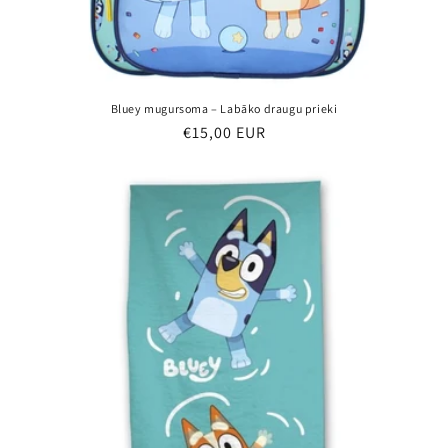
Bluey mugursoma – Labāko draugu prieki
Parastā
€15,00 EUR
cena