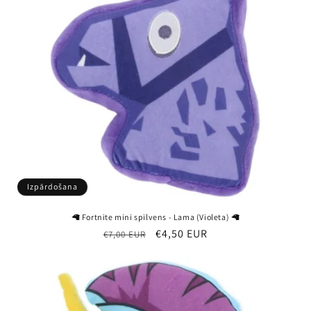
Izpārdošana
🦙 Fortnite mini spilvens - Lama (Violeta) 🦙
Parastā
Pārdošanas
€4,50 EUR
€7,00 EUR
cena
cena