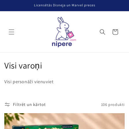
Pāriet uz
Licensētās Disneja un Marvel preces
saturu
Grozs
K
Visi varoņi
o
Visi personāži vienuviet
l
e
Filtrēt un kārtot
106 produkti
k
c